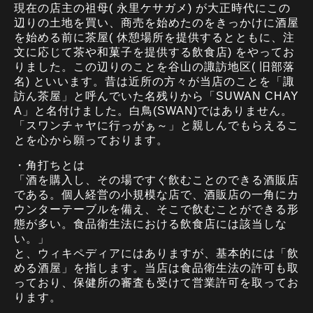
現在の店主の祖母( 永里ケサガメ) が大正時代にこの
辺りの土地を買い、商売を始めたのをきっかけに酒屋
を始める前に茶屋( 休憩場所を提供するとともに、注
文に応じて茶や和菓子を提供する飲食店) をやってお
りました。この辺りのことを谷山の諏訪地区( 旧部落
名) といいます。昔は近所の方々が当店のことを「諏
訪ん茶屋」と呼んでいた名残りから「SUWAN CHAY
A」と名付けました。白鳥(SWAN)ではありません。
「スワンチャヤに行っがぁ～」と親しんでもらえるこ
とを心から願っております。
・角打ちとは
「酒を購入し、その場ですぐ飲むことのできる酒販店
である。
個人経営
の小規模な店で、酒販店の一角にカ
ウンターテーブルを備え、そこで飲むことができる形
態が多い。
食品衛生法
における
飲食店
には該当しな
い。」
と、ウィキペディアにはありますが、基本的には「飲
める酒屋」を指します。当店は食品衛生法の許可も取
っており、保健所の審査も受けて営業許可を取ってお
ります。