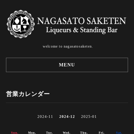
welcome to nagasatosaketen.
MENU
営業カレンダー
2024-11
2024-12
2025-01
Sun.
Mon.
Tue.
Wed.
Thu.
Fri.
Sat.