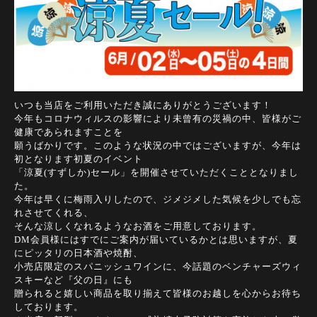
いつも当店をご利用いただき誠にありがとうございます！
今年もコロナウィルスの影響により未曾有の災禍の中、皆様がご
健康であられますことを
願うばかりです。
このような状況の中ではございますが、今年は
初となります初夏のイベント
「涼夏(すずしか)セール」を
開催させていただくこととなりまし
た。
今年は早くに梅雨入りしたので、ジメジメした気候を少しでも忘
れさせてくれる、
そんな涼しくなれるようなお酒を
ご用意しております。
DM会員様にはすでにご案内が届いているかとは思いますが、夏
にピッタリの日本酒や焼酎、
小売店限定のスパニッシュワインに、今話題のベンチャーズウィ
スキーなど『父の日』にも
贈られると嬉しい商品を
取り揃えて皆様のお越しを心からお待ち
しております。